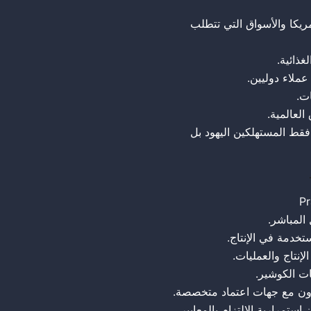
• 🍽️ دخول أسواق جديدة: 
• 📊 زي
• 🌍 تعزيز ف
• 
• 🏆 ميزة
• 👨‍👩‍👧 جذب شريحة أكب
تقديم ال
مراجعة المكونات و
التأكد من ت