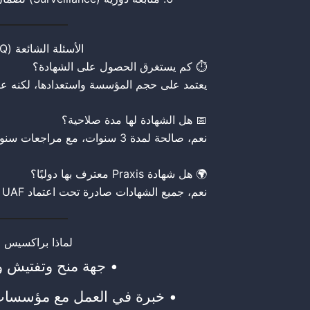
الأسئلة الشائعة (FAQ)
⏱️ كم يستغرق الحصول على الشهادة؟
يعتمد على حجم المؤسسة واستعدادها، لكنه عادة يتراوح ب
📅 هل الشهادة لها مدة صلاحية؟
نعم، صالحة لمدة 3 سنوات، مع مراجعات سنوية للتأكد من استمرار الالتزام.
🌍 هل شهادة Praxis معترف بها دوليًا؟
نعم، جميع الشهادات صادرة تحت اعتماد UAF وهي معترف بها عالميًا.
لماذا براكسيس 
• جهة منح وتفتيش ورق
• خبرة في العمل مع مؤسسات