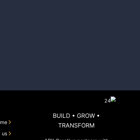
BUILD • GROW •
me
TRANSFORM
 us