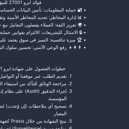
فوائد ايزو 27001 للمؤسسات
• 🔐 حماية المعلومات: تأمين البيانات الحساسة
• 📊 إدارة المخاطر: تحديد المخاطر الأمنية وتقل
• 🌍 تعزيز الثقة: العملاء يفضلون التعامل مع ج
• 🔒 الامتثال للتشريعات: الالتزام بقوانين حماية 
• 🏆 ميزة تنافسية: التميز في سوق يعتمد على
• 👨‍👩‍👧 رفع الوعي الأمني: تحسين سلوك ال
خطوات الحصول على شهادة ايزو 27001 مع براكسيس
تقديم الطلب عبر موقعنا أو التواصل 
مراجعة الوثائق للتأكد من استيفاء ال
إجراء التدقيق (Audit
المؤسسة.
تصحيح أي ملاحظات (إن وُجدت) لضم
المعيار.
منح الشهادة من خلال Praxis كجهة معتمدة من UAF.
متابعة دورية (Surveillance) لضمان استمرارية الالتزام بالمعيار.